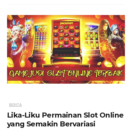
BERITA
Lika-Liku Permainan Slot Online
yang Semakin Bervariasi