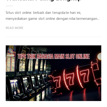
Situs slot online terbaik dan terupdate hari ini,
menyediakan game slot online dengan nilai kemenangan...
READ MORE