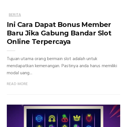
BERITA
Ini Cara Dapat Bonus Member
Baru Jika Gabung Bandar Slot
Online Terpercaya
Tujuan utama orang bermain slot adalah untuk
mendapatkan kemenangan. Pastinya anda harus memiliki
modal uang...
READ MORE