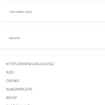
OKTOBER 2022
BERITA
HTTPS://WWW.GRA.GOV.SG/
JUDI
CASINO
ASKGAMBLERS
WSOP