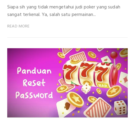
Siapa sih yang tidak mengetahui judi poker yang sudah
sangat terkenal. Ya, salah satu permainan...
READ MORE