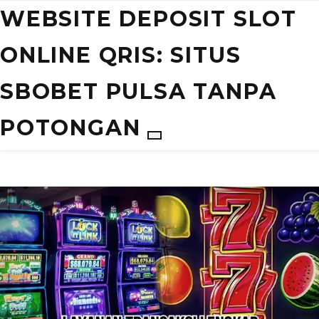
S
WEBSITE DEPOSIT SLOT
k
i
ONLINE QRIS: SITUS
p
t
SBOBET PULSA TANPA
o
c
POTONGAN
o
n
t
e
n
t