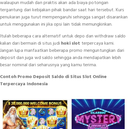
walaupun mudah dan praktis akan ada biaya potongan
tergantung dari kebijakan pihak bandar saat hari tersebut. Kurs
penukaran juga turut mempengaruhi sehingga sangat disarankan
untuk menggunakan ini jika opsi lain tidak memungkinkan.
Itulah beberapa cara alternatif untuk depo dan withdraw saldo
kalian dari bermain di situs judi
hoki slot
terpercaya kami.
Jangan lupa manfaatkan beberapa promo menguntungkan dari
deposit dan juga wd saldo sehingga anda mendapatkan lebih
besar nominal dari seharusnya yang kamu terima.
Contoh Promo Deposit Saldo di Situs Slot Online
Terpercaya Indonesia