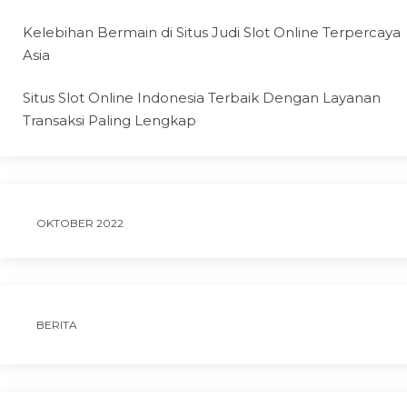
Kelebihan Bermain di Situs Judi Slot Online Terpercaya
Asia
Situs Slot Online Indonesia Terbaik Dengan Layanan
Transaksi Paling Lengkap
OKTOBER 2022
BERITA