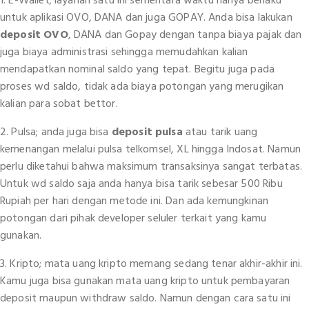
1. E-Wallet; layanan satu ini sementara waktu hanya berlaku
untuk aplikasi OVO, DANA dan juga GOPAY. Anda bisa lakukan
deposit OVO
, DANA dan Gopay dengan tanpa biaya pajak dan
juga biaya administrasi sehingga memudahkan kalian
mendapatkan nominal saldo yang tepat. Begitu juga pada
proses wd saldo, tidak ada biaya potongan yang merugikan
kalian para sobat bettor.
2. Pulsa; anda juga bisa
deposit pulsa
atau tarik uang
kemenangan melalui pulsa telkomsel, XL hingga Indosat. Namun
perlu diketahui bahwa maksimum transaksinya sangat terbatas.
Untuk wd saldo saja anda hanya bisa tarik sebesar 500 Ribu
Rupiah per hari dengan metode ini. Dan ada kemungkinan
potongan dari pihak developer seluler terkait yang kamu
gunakan.
3. Kripto; mata uang kripto memang sedang tenar akhir-akhir ini.
Kamu juga bisa gunakan mata uang kripto untuk pembayaran
deposit maupun withdraw saldo. Namun dengan cara satu ini