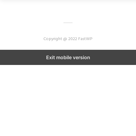
Copyright @ 2022 FastWP
Exit mobile version